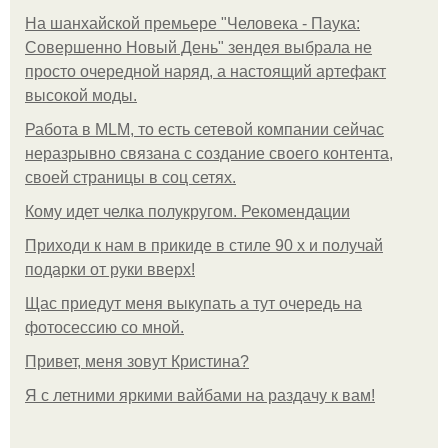
На шанхайской премьере "Человека - Паука:
Совершенно Новый День" зендея выбрала не
просто очередной наряд, а настоящий артефакт
высокой моды.
Работа в MLM, то есть сетевой компании сейчас
неразрывно связана с создание своего контента,
своей страницы в соц сетях.
Кому идет челка полукругом. Рекомендации
Приходи к нам в прикиде в стиле 90 х и получай
подарки от руки вверх!
Щас приедут меня выкупать а тут очередь на
фотосессию со мной.
Привет, меня зовут Кристина?
Я с летними яркими вайбами на раздачу к вам!