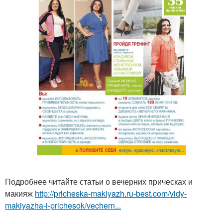
Подробнее читайте статьи о вечерних прическах и
макияж
http://pricheska-makiyazh.ru-best.com/vidy-
makiyazha-i-prichesok/vechern...