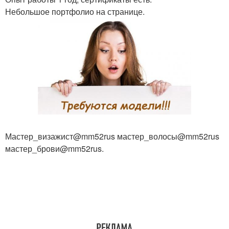
Небольшое портфолио на странице.
Мастер_визажист@mm52rus мастер_волосы@mm52rus
мастер_брови@mm52rus.