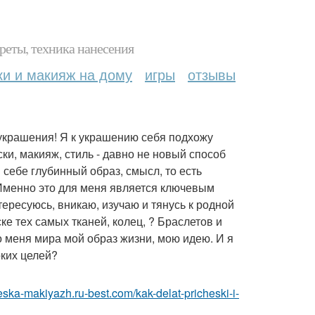
реты, техника нанесения
ки и макияж на дому
игры
отзывы
 украшения! Я к украшению себя подхожу
ки, макияж, стиль - давно не новый способ
 себе глубинный образ, смысл, то есть
 Именно это для меня является ключевым
ересуюсь, вникаю, изучаю и тянусь к родной
ке тех самых тканей, колец, ? Браслетов и
 меня мира мой образ жизни, мою идею. И я
ких целей?
heska-makiyazh.ru-best.com/kak-delat-pricheski-i-