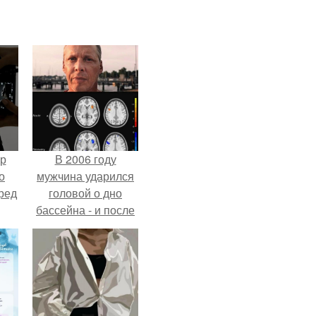
ур
В 2006 году
о
мужчина ударился
ред
головой о дно
бассейна - и после
этого его жизнь
изменилась самым
странным образом.