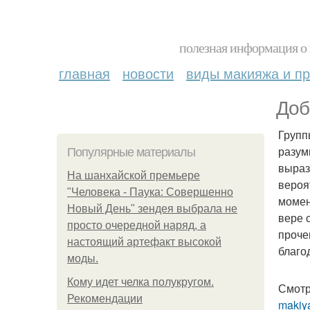
полезная информация о 
главная
новости
виды макияжа и пр
Доб
Групп
разум
Популярные материалы
выраз
На шанхайской премьере
вероя
"Человека - Паука: Совершенно
момен
Новый День" зендея выбрала не
вере 
просто очередной наряд, а
проче
настоящий артефакт высокой
благо
моды.
Кому идет челка полукругом.
Смотр
Рекомендации
makiya