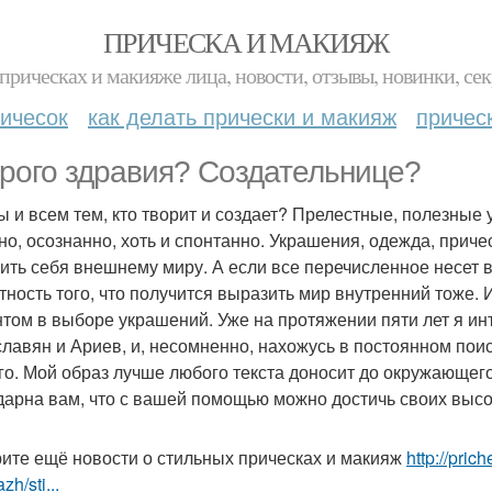
ПРИЧЕСКА И МАКИЯЖ
прическах и макияже лица, новости, отзывы, новинки, сек
ичесок
как делать прически и макияж
причес
рого здравия? Создательнице?
ы и всем тем, кто творит и создает? Прелестные, полезные
но, осознанно, хоть и спонтанно. Украшения, одежда, причес
ить себя внешнему миру. А если все перечисленное несет в
тность того, что получится выразить мир внутренний тоже.
том в выборе украшений. Уже на протяжении пяти лет я инт
славян и Ариев, и, несомненно, нахожусь в постоянном поис
го. Мой образ лучше любого текста доносит до окружающего
дарна вам, что с вашей помощью можно достичь своих высо
ите ещё новости о стильных прическах и макияж
http://pric
zh/sti...