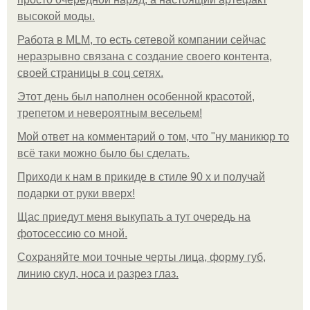
высокой моды.
Работа в MLM, то есть сетевой компании сейчас
неразрывно связана с создание своего контента,
своей страницы в соц сетях.
Этот день был наполнен особенной красотой,
трепетом и невероятным весельем!
Мой ответ на комментарий о том, что "ну маникюр то
всё таки можно было бы сделать.
Приходи к нам в прикиде в стиле 90 х и получай
подарки от руки вверх!
Щас приедут меня выкупать а тут очередь на
фотосессию со мной.
Сохраняйте мои точные черты лица, форму губ,
линию скул, носа и разрез глаз.