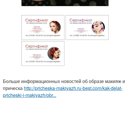
Больше информационных новостей об образе макияж и
прическа
http://pricheska-makiyazh.ru-best.com/kak-delat-
pricheski-i-makiyazh/obr...