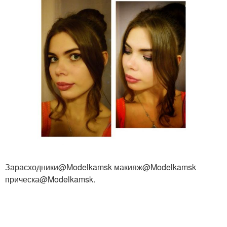
Зарасходники@Modelkamsk макияж@Modelkamsk
прическа@Modelkamsk.