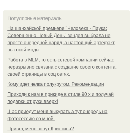
Популярные материалы
На шанхайской премьере "Человека - Паука:
Совершенно Новый День" зендея выбрала не
просто очередной наряд, а настоящий артефакт
высокой моды.
Работа в MLM, то есть сетевой компании сейчас
неразрывно связана с создание своего контента,
своей страницы в соц сетях.
Кому идет челка полукругом. Рекомендации
Приходи к нам в прикиде в стиле 90 х и получай
подарки от руки вверх!
Щас приедут меня выкупать а тут очередь на
фотосессию со мной.
Привет, меня зовут Кристина?