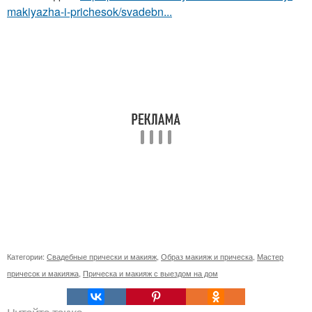
makiyazha-i-prichesok/svadebn...
Категории:
Свадебные прически и макияж
,
Образ макияж и прическа
,
Мастер
причесок и макияжа
,
Прическа и макияж с выездом на дом