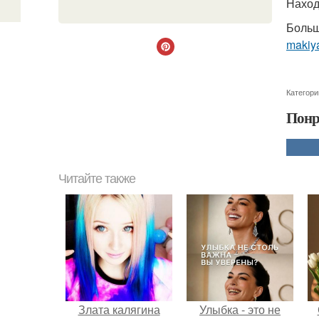
Наход
Больш
makiya
Категори
Понр
Читайте также
Злата калягина
Улыбка - это не