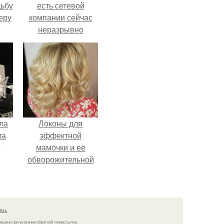
дьбу
есть сетевой
еру
компании сейчас
неразрывно
связана с создание
своего контента,
своей страницы в
соц сетях.
ла
Локоны для
ла
эффектной
.
мамочки и её
обворожительной
дочурки.
язь
решено при указании обратной гиперссылки.