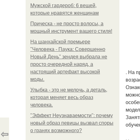
Мужской гардероб: 6 вещей,
которые нравятся женщинам
Прическа - не просто волосы, а
мощный инструмент вашего стиля!
На шанхайской премьере
"Человека - Паука: Совершенно
Новый День" зендея выбрала не
просто очередной наряд, а
. На 
настоящий артефакт высокой
возра
моды.
Ознак
Улыбка - это не мелочь, а деталь,
можно
которая меняет весь образ
особе
человека.
модел
"Эффект Неузнаваемости": почему
Занят
новый образ певицы вызвал споры
обуче
⇦
о гранях возможного?