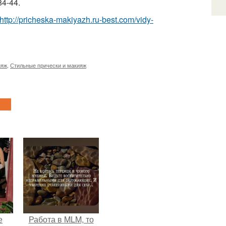
84-44.
http://pricheska-makiyazh.ru-best.com/vidy-
ияж
,
Стильные прически и макияж
е
Работа в MLM, то