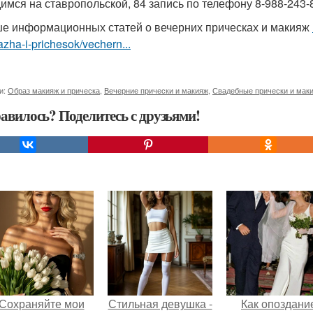
имся на ставропольской, 84 запись по телефону 8-988-243-
е информационных статей о вечерних прическах и макияж
zha-i-prichesok/vechern...
и:
Образ макияж и прическа
,
Вечерние прически и макияж
,
Свадебные прически и мак
авилось? Поделитесь с друзьями!
Сохраняйте мои
Стильная девушка -
Как опоздани