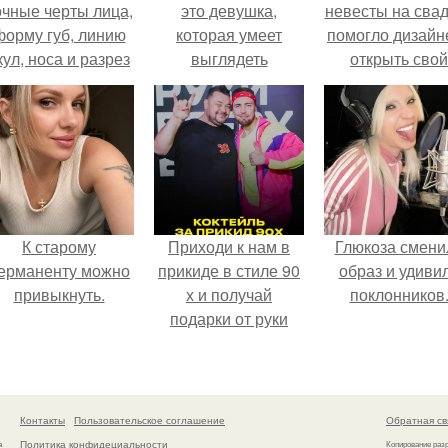
очные черты лица,
это девушка,
невесты на сва
форму губ, линию
которая умеет
помогло дизайн
кул, носа и разрез
выглядеть
открыть свой
глаз.
привлекательно и
бренд.
элегантно в любои
ситуации.
К старому
Приходи к нам в
Глюкоза смени
ерманенту можно
прикиде в стиле 90
образ и удиви
привыкнуть.
х и получай
поклонников
подарки от руки
вверх!
Контакты
Пользовательское соглашение
Обратная св
Политика конфидециальности
а
Копирование раз