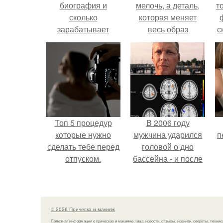
биография и
мелочь, а деталь,
т
сколько
которая меняет
зарабатывает
весь образ
с
Swasti Ji.
человека.
Топ 5 процедур
В 2006 году
которые нужно
мужчина ударился
п
сделать тебе перед
головой о дно
отпуском.
бассейна - и после
этого его жизнь
изменилась самым
странным образом.
© 2026 Прическа и макияж
Полезная информация о прическах и макияже лица, новости, отзывы, новинки, секреты, техник