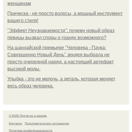
женщинам
Прическа - не просто волосы, а мощный инструмент
вашего стиля!
"Эффект Неузнаваемости": почему новый образ
певицы вызвал споры о гранях возможного?
На шанхайской премьере "Человека - Паука:
Совершенно Новый День" зендея выбрала не
просто очередной наряд, а настоящий артефакт
высокой моды.
Улыбка - это не мелочь, а деталь, которая меняет
весь образ человека.
© 2026 Прическа и макияж
Контакты
Пользовательское соглашение
Политика конфидециальности