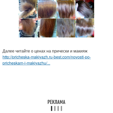
Далее читайте о ценах на прически и макияж
http://pricheska-makiyazh.ru-best.com/novosti-po-
pricheskam-i-makiyazhu/...