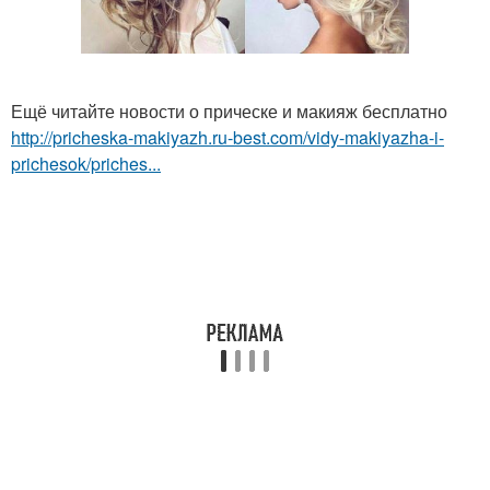
Ещё читайте новости о прическе и макияж бесплатно
http://pricheska-makiyazh.ru-best.com/vidy-makiyazha-i-
prichesok/priches...