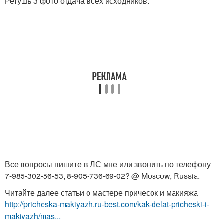
Ретушь 3 фото отдача всех исходников.
Все вопросы пишите в ЛС мне или звонить по телефону
7-985-302-56-53, 8-905-736-69-02? @ Moscow, Russia.
Читайте далее статьи о мастере причесок и макияжа
http://pricheska-makiyazh.ru-best.com/kak-delat-pricheski-i-
makiyazh/mas...