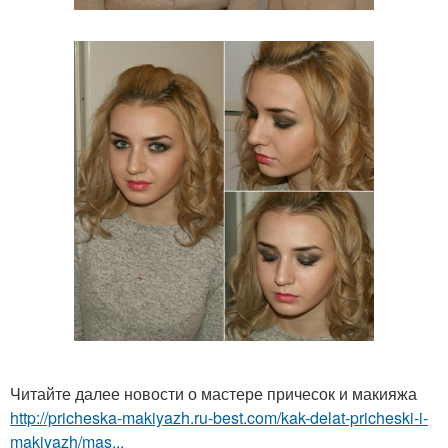
Читайте далее новости о мастере причесок и макияжа
http://pricheska-makiyazh.ru-best.com/kak-delat-pricheski-i-
makiyazh/mas...