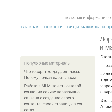
полезная информация о 
главная
новости
виды макияжа и пр
Дор
и м
Это з
Популярные материалы
- Позв
Что говорят когда дарят часы.
- Или
Почему нельзя дарить часы
1 дат
2 вре
Работа в MLM, то есть сетевой
3 адр
компании сейчас неразрывно
связана с создание своего
Это н
контента, своей страницы в соц
А так
сетях.