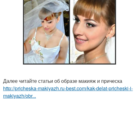
Далее читайте статьи об образе макияж и прическа
http://pricheska-makiyazh.ru-best.com/kak-delat-pricheski-i-
makiyazh/obr...