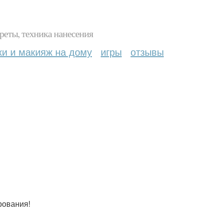
реты, техника нанесения
ки и макияж на дому
игры
отзывы
рования!