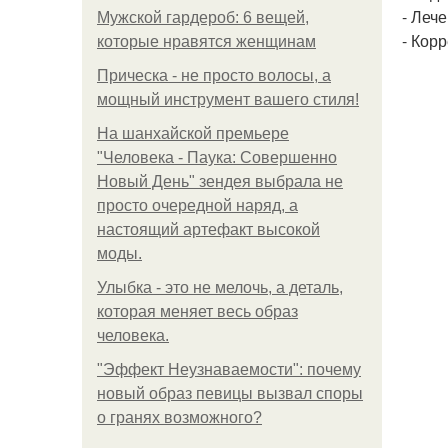
- Леч
Мужской гардероб: 6 вещей,
- Кор
которые нравятся женщинам
Прическа - не просто волосы, а
мощный инструмент вашего стиля!
На шанхайской премьере
"Человека - Паука: Совершенно
Новый День" зендея выбрала не
просто очередной наряд, а
настоящий артефакт высокой
моды.
Улыбка - это не мелочь, а деталь,
которая меняет весь образ
человека.
"Эффект Неузнаваемости": почему
новый образ певицы вызвал споры
о гранях возможного?