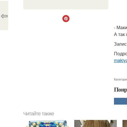
⇦
- Мак
А так
Запис
Подро
makiya
Категори
Понр
Читайте также