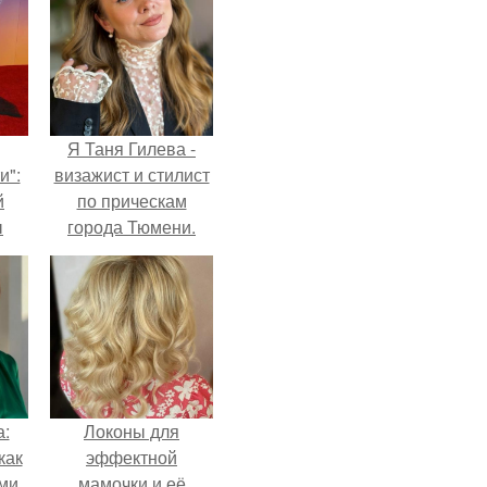
Я Таня Гилева -
и":
визажист и стилист
й
по прическам
ы
города Тюмени.
 о
а:
Локоны для
как
эффектной
ими
мамочки и её