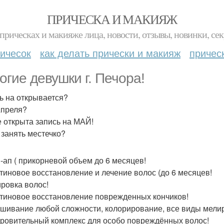
ПРИЧЕСКА И МАКИЯЖ
прическах и макияже лица, новости, отзывы, новинки, сек
ичесок
как делать прически и макияж
причес
огие девушки г. Печора!
ь на открывается?
Апреля?
е открыта запись на МАЙ!
 занять местечко?
т -ап ( прикорневой объем до 6 месяцев!
атиновое восстановление и лечение волос (до 6 месяцев!
ировка волос!
атиновое восстановление поврежденных кончиков!
ашивание любой сложности, колорирование, все виды мели
оровительный комплекс для особо повреждённых волос!