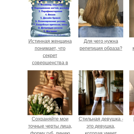
Истинная женщина
Для чего нужна
понимает, что
репетиция образа?
секрет
совершенства в
мелочах.
Сохраняйте мои
Стильная девушка -
точные черты лица,
это девушка,
форму губ, линию
которая умеет