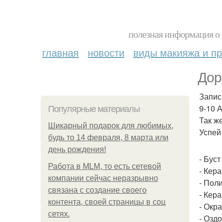
полезная информация о 
главная
новости
виды макияжа и пр
Дор
Запис
9-10 
Популярные материалы
Так ж
Шикарный подарок для любимых,
Успей
будь то 14 февраля, 8 марта или
день рождения!
- Бус
Работа в MLM, то есть сетевой
- Кер
компании сейчас неразрывно
- Пол
связана с создание своего
- Кер
контента, своей страницы в соц
- Окр
сетях.
- Озд