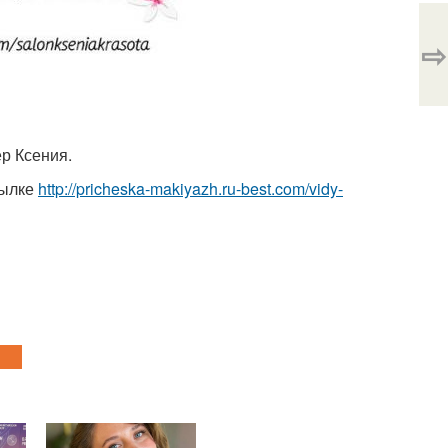
⇨
р Ксения.
сылке
http://pricheska-makiyazh.ru-best.com/vidy-