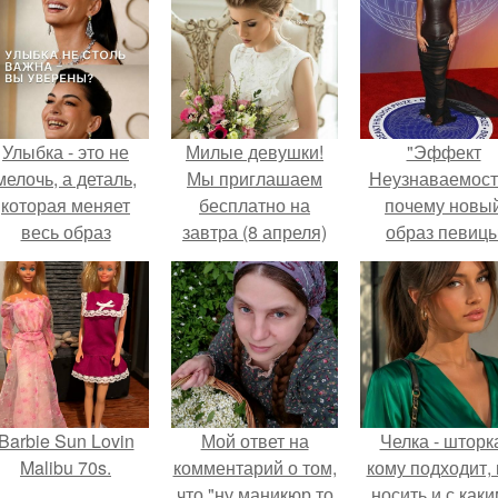
Улыбка - это не
Милые девушки!
"Эффект
мелочь, а деталь,
Мы приглашаем
Неузнаваемост
которая меняет
бесплатно на
почему новы
весь образ
завтра (8 апреля)
образ певиц
человека.
модель (волосы
вызвал споры
длинные, светлые,
гранях
без челки.
возможного?
Barbie Sun Lovin
Мой ответ на
Челка - шторк
Malibu 70s.
комментарий о том,
кому подходит, 
что "ну маникюр то
носить и с как