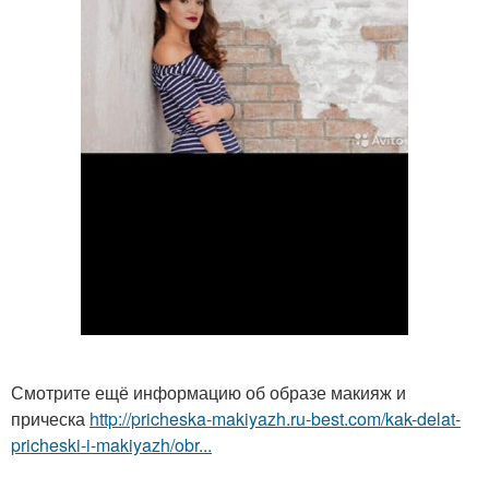
Смотрите ещё информацию об образе макияж и
прическа
http://pricheska-makiyazh.ru-best.com/kak-delat-
pricheski-i-makiyazh/obr...