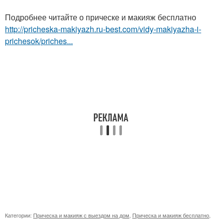
Подробнее читайте о прическе и макияж бесплатно
http://pricheska-makiyazh.ru-best.com/vidy-makiyazha-i-
prichesok/priches...
Категории:
Прическа и макияж с выездом на дом
,
Прическа и макияж бесплатно
,