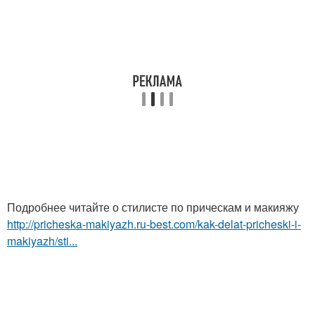
Подробнее читайте о стилисте по прическам и макияжу
http://pricheska-makiyazh.ru-best.com/kak-delat-pricheski-i-
makiyazh/sti...