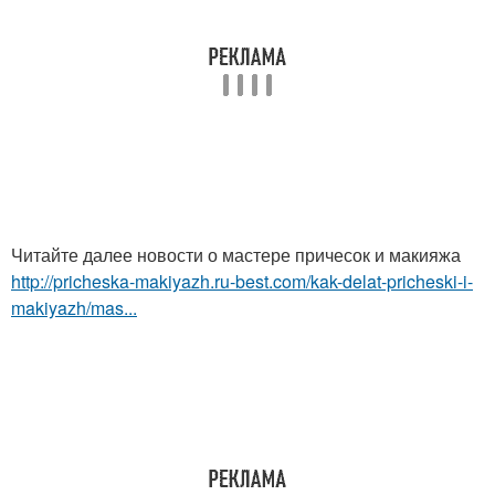
Читайте далее новости о мастере причесок и макияжа
http://pricheska-makiyazh.ru-best.com/kak-delat-pricheski-i-
makiyazh/mas...