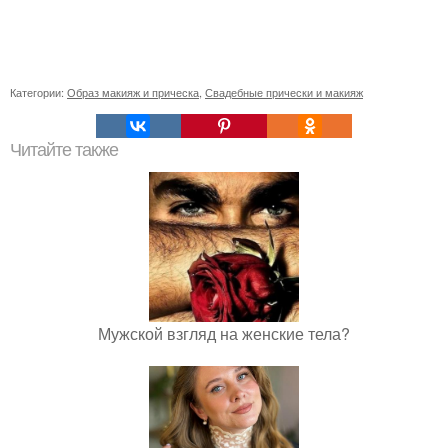
Категории:
Образ макияж и прическа
,
Свадебные прически и макияж
Читайте также
Мужской взгляд на женские тела?