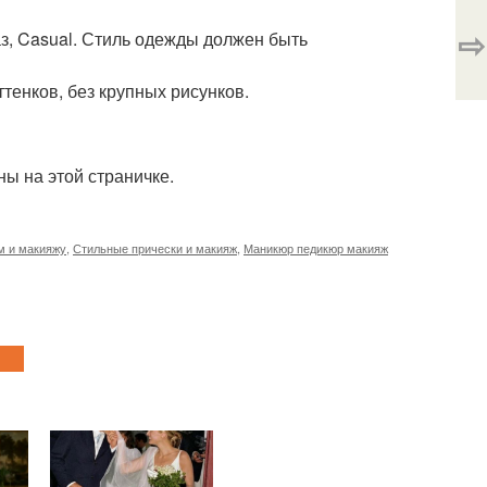
⇨
аз, Casual. Стиль одежды должен быть
тенков, без крупных рисунков.
ны на этой страничке.
м и макияжу
,
Стильные прически и макияж
,
Маникюр педикюр макияж