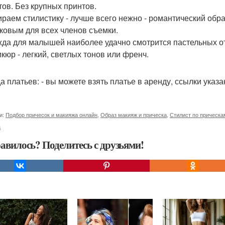
тов. Без крупных принтов.
ираем стилистику - лучше всего нежно - романтический обр
ковым для всех членов съемки.
жда для малышей наиболее удачно смотрится пастельных от
икюр - легкий, светлых тонов или френч.
а платьев: - вы можете взять платье в аренду, ссылки указа
и:
Подбор причесок и макияжа онлайн
,
Образ макияж и прическа
,
Стилист по прическа
а
авилось? Поделитесь с друзьями!