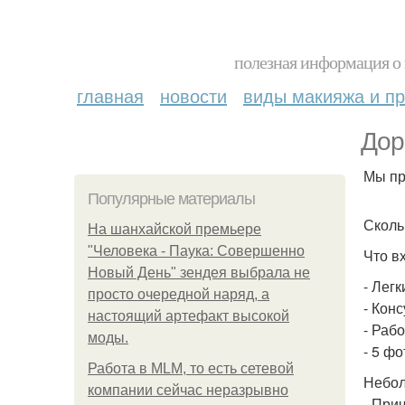
полезная информация о 
главная
новости
виды макияжа и пр
Дор
Мы пр
Популярные материалы
Скольк
На шанхайской премьере
"Человека - Паука: Совершенно
Что в
Новый День" зендея выбрала не
- Лег
просто очередной наряд, а
- Кон
настоящий артефакт высокой
- Раб
моды.
- 5 ф
Работа в MLM, то есть сетевой
Небол
компании сейчас неразрывно
- При