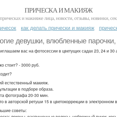
ПРИЧЕСКА И МАКИЯЖ
прическах и макияже лица, новости, отзывы, новинки, сек
ичесок
как делать прически и макияж
причес
огие девушки, влюбленные парочки,
иглашаем вас на фотосессии в цветущих садах 23, 24 и 30 
о стоит? - 3000 руб.
ходит?
кий естественный макияж.
сультации в подборе образа.
ота фотографа 20-30 мин.
ото в авторской ретуши 15 в цветокоррекции в электронном 
ьшие советы:
ческа: локоны, распущенные волосы, небрежный пучок, косы