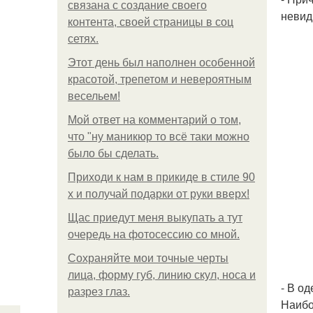
связана с создание своего
невид
контента, своей страницы в соц
сетях.
Этот день был наполнен особенной
красотой, трепетом и невероятным
весельем!
Мой ответ на комментарий о том,
что "ну маникюр то всё таки можно
было бы сделать.
Приходи к нам в прикиде в стиле 90
х и получай подарки от руки вверх!
Щас приедут меня выкупать а тут
очередь на фотосессию со мной.
Сохраняйте мои точные черты
лица, форму губ, линию скул, носа и
- В о
разрез глаз.
Наибо