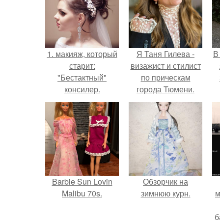
1. макияж, который
Я Таня Гилева -
В
старит:
визажист и стилист
"Бестактный"
по прическам
консилер.
города Тюмени.
Barbie Sun Lovin
Обзорчик на
Malibu 70s.
зимнюю курн.
м
б