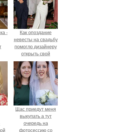
ка -
Как опоздание
невесты на свадьбу
т
помогло дизайнеру
открыть свой
о и
бренд.
бои
Щас приедут меня
выкупать а тут
ё
очередь на
ой
фотосессию со