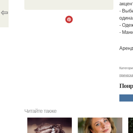
акцен
⇦
- Выб
одина
- Оде
- Ман
Аренд
Категори
прическ
Понр
Читайте также