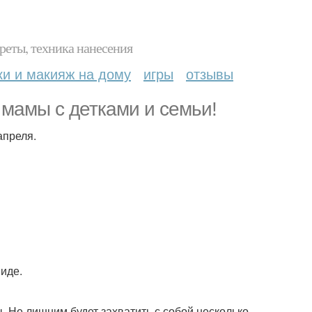
реты, техника нанесения
ки и макияж на дому
игры
отзывы
 мамы с детками и семьи!
апреля.
виде.
. Не лишним будет захватить с собой несколько