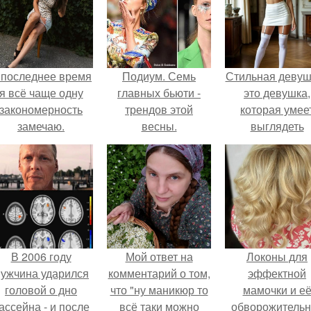
 последнее время
Подиум. Семь
Стильная девуш
я всё чаще одну
главных бьюти -
это девушка,
закономерность
трендов этой
которая умее
замечаю.
весны.
выглядеть
привлекательн
элегантно в лю
ситуации.
В 2006 году
Мой ответ на
Локоны для
ужчина ударился
комментарий о том,
эффектной
головой о дно
что "ну маникюр то
мамочки и е
ассейна - и после
всё таки можно
обворожительн