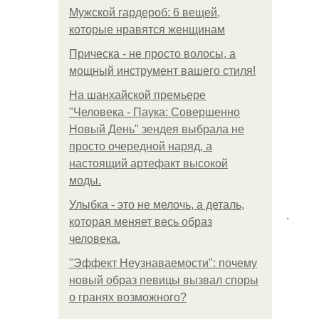
Мужской гардероб: 6 вещей,
которые нравятся женщинам
Прическа - не просто волосы, а
мощный инструмент вашего стиля!
На шанхайской премьере
"Человека - Паука: Совершенно
Новый День" зендея выбрала не
просто очередной наряд, а
настоящий артефакт высокой
моды.
Улыбка - это не мелочь, а деталь,
.
которая меняет весь образ
человека.
"Эффект Неузнаваемости": почему
новый образ певицы вызвал споры
о гранях возможного?