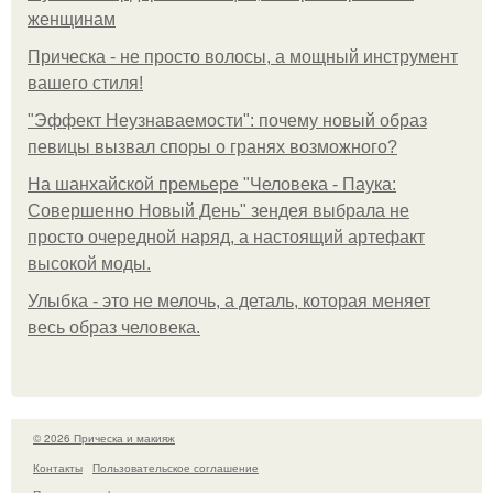
женщинам
Прическа - не просто волосы, а мощный инструмент
вашего стиля!
"Эффект Неузнаваемости": почему новый образ
певицы вызвал споры о гранях возможного?
На шанхайской премьере "Человека - Паука:
Совершенно Новый День" зендея выбрала не
просто очередной наряд, а настоящий артефакт
высокой моды.
Улыбка - это не мелочь, а деталь, которая меняет
весь образ человека.
© 2026 Прическа и макияж
Контакты
Пользовательское соглашение