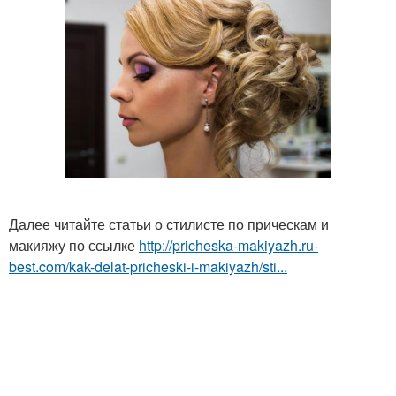
Далее читайте статьи о стилисте по прическам и
макияжу по ссылке
http://pricheska-makiyazh.ru-
best.com/kak-delat-pricheski-i-makiyazh/sti...