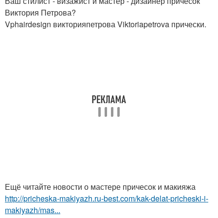
Ваш стилист - визажист и мастер - дизайнер причёсок
Виктория Петрова?
Vphairdesign викторияпетрова Viktoriapetrova прически.
Ещё читайте новости о мастере причесок и макияжа
http://pricheska-makiyazh.ru-best.com/kak-delat-pricheski-i-
makiyazh/mas...