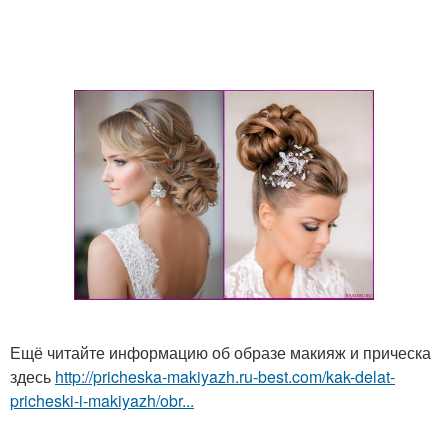
Ещё читайте информацию об образе макияж и прическа
здесь
http://pricheska-makiyazh.ru-best.com/kak-delat-
pricheski-i-makiyazh/obr...