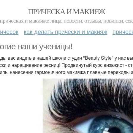
ПРИЧЕСКА И МАКИЯЖ
прическах и макияже лица, новости, отзывы, новинки, сек
ичесок
как делать прически и макияж
причес
огие наши ученицы!
ды вас видеть в нашей школе студии "Beauty Style" у нас в
ски и наращивание ресниц! Продвинутый курс визажист - ст
ипы нанесения гармоничного макияжа плавные переходы а 