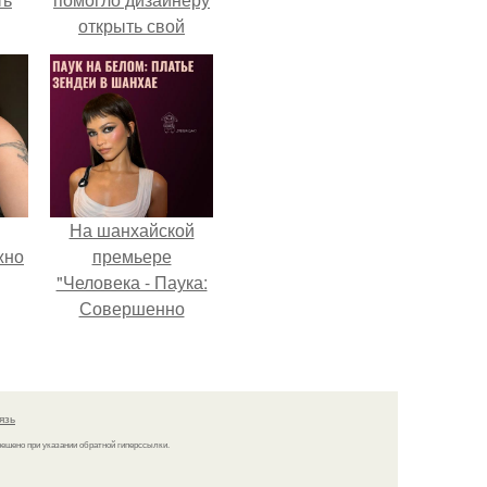
открыть свой
бренд.
На шанхайской
жно
премьере
"Человека - Паука:
Совершенно
Новый День"
зендея выбрала не
просто очередной
наряд, а настоящий
язь
артефакт высокой
решено при указании обратной гиперссылки.
моды.