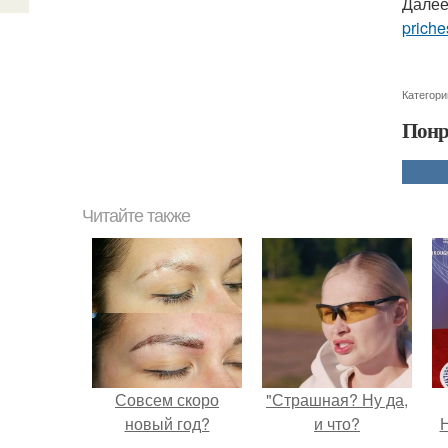
Далее
priche
Категори
Понр
Читайте также
Совсем скоро
"Страшная? Ну да,
новый год?
и что?
Н