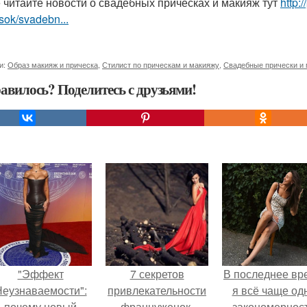
 читайте новости о свадебных прическах и макияж тут
http:
sok/svadebn...
и:
Образ макияж и прическа
,
Стилист по прическам и макияжу
,
Свадебные прически и
авилось? Поделитесь с друзьями!
"Эффект
7 секретов
В последнее вр
еузнаваемости":
привлекательности
я всё чаще од
почему новый
француженок.
закономернос