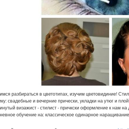
чимся разбираться в цветотипах, изучим цветовидиние! Стил
ику: свадебные и вечерние прически, укладки на утюг и пл
инутый визажист - стилист - причкски оформление к нам на д
невное обучение на: классическое одинарное наращивание