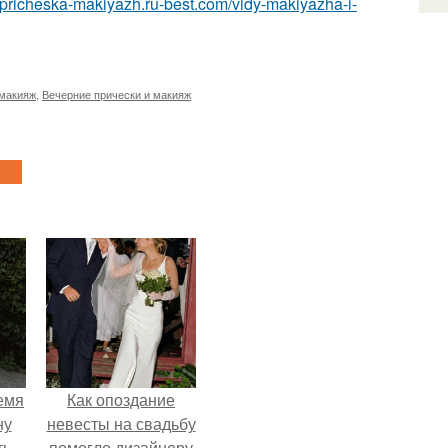
//pricheska-makiyazh.ru-best.com/vidy-makiyazha-i-
 макияж
,
Вечерние прически и макияж
емя
Как опоздание
ну
невесты на свадьбу
ть
помогло дизайнеру