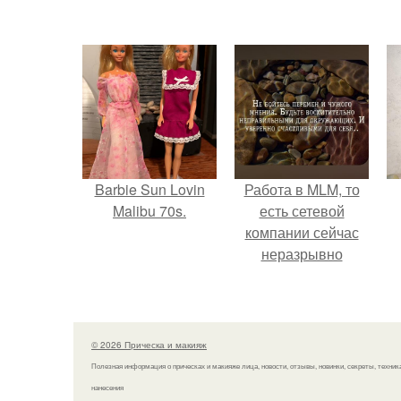
Barbie Sun Lovin
Работа в MLM, то
Malibu 70s.
есть сетевой
компании сейчас
неразрывно
связана с создание
своего контента,
своей страницы в
соц сетях.
© 2026 Прическа и макияж
Полезная информация о прическах и макияже лица, новости, отзывы, новинки, секреты, техник
нанесения