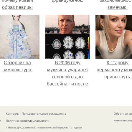
образ певицы
замечаю.
вызвал споры о
гранях
возможного?
Обзорчик на
В 2006 году
К старому
зимнюю курн.
мужчина ударился
перманенту мо
головой о дно
привыкнуть.
бассейна - и после
этого его жизнь
изменилась самым
странным образом.
Контакты
Пользовательское соглашение
Обратная св
Политика конфидециальности
а
Копирование раз
г. Москва, ЦАО, Басманный, Яковоапостольский переулок 7, м. Курская