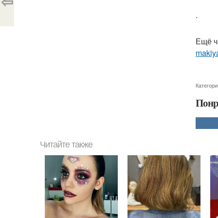
⇦
.
Ещё ч
makiya
Категори
Понр
Читайте также