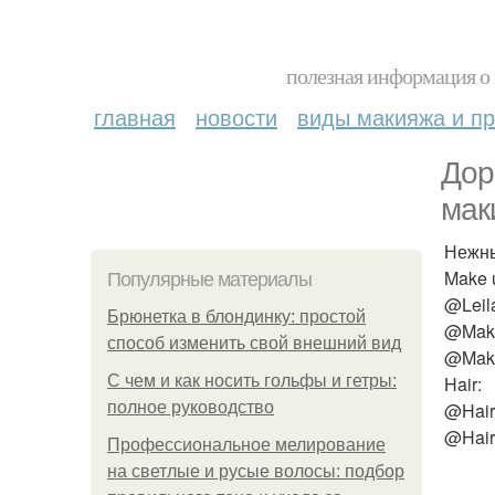
полезная информация о 
главная
новости
виды макияжа и пр
Дор
мак
Нежны
Make 
Популярные материалы
@Leil
Брюнетка в блондинку: простой
@Make
способ изменить свой внешний вид
@Make
С чем и как носить гольфы и гетры:
Hair:
полное руководство
@Hairs
@Hair
Профессиональное мелирование
на светлые и русые волосы: подбор