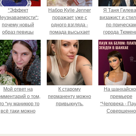
"Эффект
Набор Kylie Jenner
Я Таня Гилева
еузнаваемости":
поражает уже с
визажист и стил
почему новый
одного взгляда -
по прическа
образ певицы
помада высыхает
города Тюмен
вызвал споры о
всего за минуту и
гранях
сразу же
возможного?
становится
матовой.
Мой ответ на
К старому
На шанхайско
омментарий о том,
перманенту можно
премьере
то "ну маникюр то
привыкнуть.
"Человека - Пау
всё таки можно
Совершенно
было бы сделать.
Новый День"
зендея выбрала
просто очеред