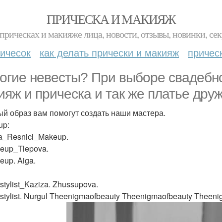
ПРИЧЕСКА И МАКИЯЖ
прическах и макияже лица, новости, отзывы, новинки, сек
ичесок
как делать прически и макияж
причес
огие невесты? При выборе свадебног
ияж и прическа и так же платье друж
й образ вам помогут создать наши мастера.
up:
a_Resnici_Makeup.
up_Tlepova.
up. Aiga.
tylist_Kaziza. Zhussupova.
stylist. Nurgul Theenigmaofbeauty Theenigmaofbeauty Theeni