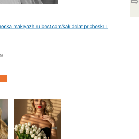
⇨
icheska-makiyazh.ru-best.com/kak-delat-pricheski-i-
жа