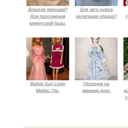
Дорогие девушки?
Для чего нужна
Для пополнения
репетиция образа?
Н
клиентской базы.
Barbie Sun Lovin
Обзорчик на
Malibu 70s.
зимнюю курн.
к
ч