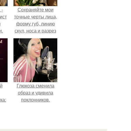
 -
Сохраняйте мои
ист
точные черты лица,
м
форму губ, линию
и.
скул, носа и разрез
глаз.
й
Глюкоза сменила
образ и удивила
ка:
поклонников.
 не
ной