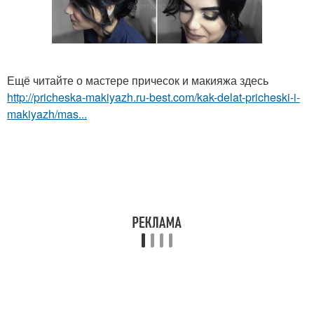
Ещё читайте о мастере причесок и макияжа здесь
http://pricheska-makiyazh.ru-best.com/kak-delat-pricheski-i-
makiyazh/mas...