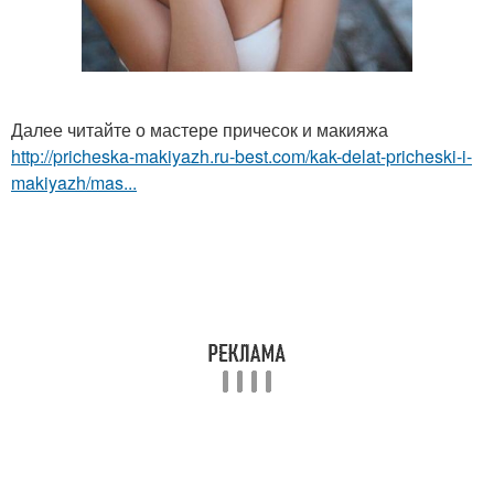
Далее читайте о мастере причесок и макияжа
http://pricheska-makiyazh.ru-best.com/kak-delat-pricheski-i-
makiyazh/mas...