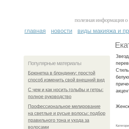
полезная информация о 
главная
новости
виды макияжа и пр
Ека
Звезд
перев
Популярные материалы
Стиль
Брюнетка в блондинку: простой
белую
способ изменить свой внешний вид
приче
С чем и как носить гольфы и гетры:
акцен
полное руководство
Женск
Профессиональное мелирование
на светлые и русые волосы: подбор
правильного тона и ухода за
Категори
волосами