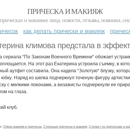
ПРИЧЕСКА И МАКИЯЖ
прическах и макияже лица, новости, отзывы, новинки, сек
ичесок
как делать прически и макияж
причес
терина климова предстала в эффект
а сериала "По Законам Военного Времени" обожает устраив
оплощается. На этот раз Екатерина устроила съемку, в кот
ный аутфит составила. Она надела "Золотую" блузку, кото
 юбку. Наряд из шелка подчеркнул точеную фигуру артистк
ску с мелкими локонами, а визажисты подчеркнули ее при
том на глаза.
ий клуб.
и:
Образ макияж и прическа
,
Стильные прически и макияж
,
Стилист по прическам и м