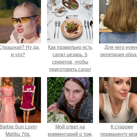
Страшная? Ну да,
Как правильно есть
Для чего нуж
и что?
салат цезарь. 5
репетиция обра
секретов, чтобы
приготовить салат
«Цезарь»
нереально вкусно
Barbie Sun Lovin
Мой ответ на
К старому
Malibu 70s.
комментарий о том,
перманенту мо