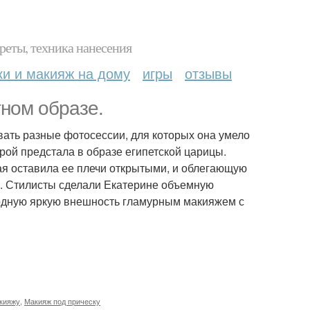
реты, техника нанесения
ки и макияж на дому
игры
отзывы
ном образе.
ать разные фотосессии, для которых она умело
орой предстала в образе египетской царицы.
рая оставила ее плечи открытыми, и облегающую
и. Стилисты сделали Екатерине объемную
родную яркую внешность гламурным макияжем с
акияжу
,
Макияж под прическу