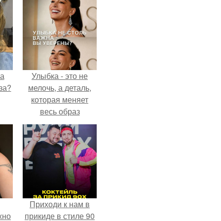
на
Улыбка - это не
за?
мелочь, а деталь,
которая меняет
весь образ
человека.
Приходи к нам в
жно
прикиде в стиле 90