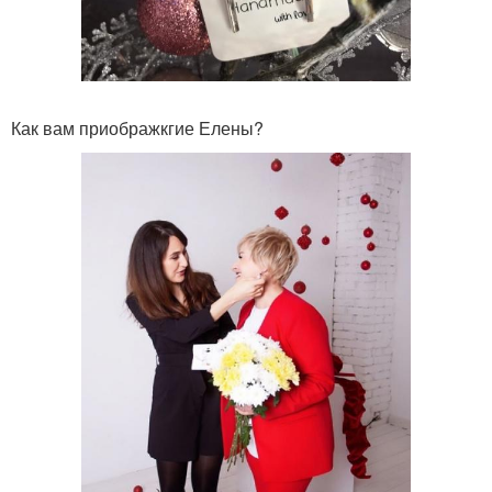
Как вам приображкгие Елены?