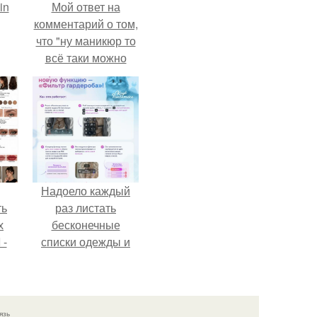
in
Мой ответ на
комментарий о том,
что "ну маникюр то
всё таки можно
было бы сделать.
Надоело каждый
ть
раз листать
х
бесконечные
 -
списки одежды и
юти
заново собирать
любимый лук по
кусочкам?
язь