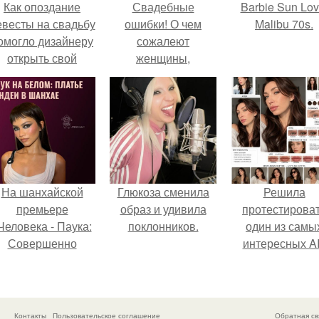
Как опоздание
Свадебные
Barbie Sun Lov
евесты на свадьбу
ошибки! О чем
Malibu 70s.
омогло дизайнеру
сожалеют
открыть свой
женщины,
бренд.
вспоминая свою
свадьбу?
На шанхайской
Глюкоза сменила
Решила
премьере
образ и удивила
протестирова
Человека - Паука:
поклонников.
один из самы
Совершенно
интересных AI
Новый День"
промтов для бь
ендея выбрала не
- анализа.
росто очередной
аряд, а настоящий
Контакты
Пользовательское соглашение
Обратная св