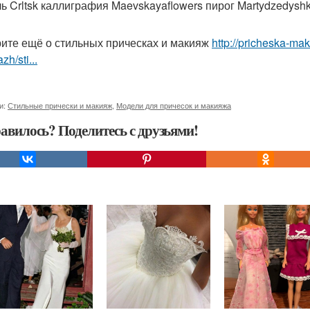
ь Crltsk каллиграфия Maevskayaflowers пирог Martydzedyshk
ите ещё о стильных прическах и макияж
http://pricheska-mak
zh/sti...
и:
Стильные прически и макияж
,
Модели для причесок и макияжа
авилось? Поделитесь с друзьями!