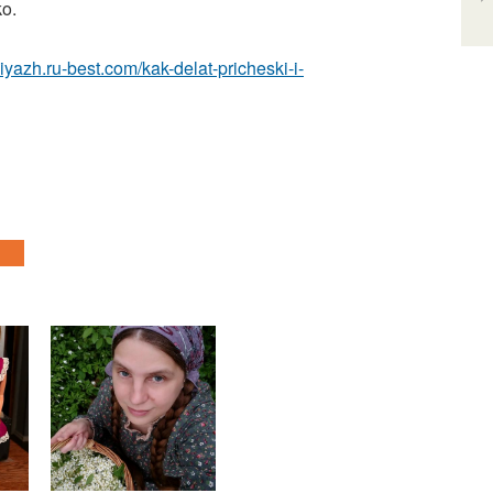
o.
iyazh.ru-best.com/kak-delat-pricheski-i-