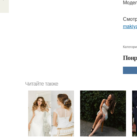
Модел
Смотр
makiya
Категори
Понр
Читайте также