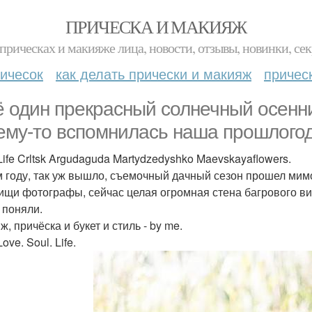
ПРИЧЕСКА И МАКИЯЖ
прическах и макияже лица, новости, отзывы, новинки, сек
ичесок
как делать прически и макияж
причес
 один прекрасный солнечный осенни
ему-то вспомнилась наша прошлогод
Life Crltsk Argudaguda Martydzedyshko Maevskayaflowers.
м году, так уж вышло, съемочный дачный сезон прошел мимо
ищи фотографы, сейчас целая огромная стена багрового ви
 поняли.
, причёска и букет и стиль - by me.
ove. Soul. Life.