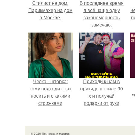
Стилист на дом.
В последнее время
Парикмахер на дом
я всё чаще одну
н
в Москве.
закономерность
п
замечаю.
Челка - шторка:
Приходи к нам в
кому подходит, как
прикиде в стиле 90
носить и с какими
х и получай
"
стрижками
подарки от руки
сочетать.
вверх!
з
п
н
© 2026 Прическа и макияж