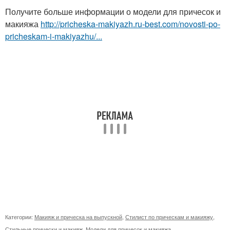
Получите больше информации о модели для причесок и
макияжа
http://pricheska-makiyazh.ru-best.com/novosti-po-
pricheskam-i-makiyazhu/...
Категории:
Макияж и прическа на выпускной
,
Стилист по прическам и макияжу
,
Стильные прически и макияж
,
Модели для причесок и макияжа