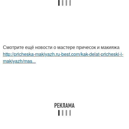
Смотрите ещё новости о мастере причесок и макияжа
http://pricheska-makiyazh.ru-best.com/kak-delat-pricheski-i-
makiyazh/mas...