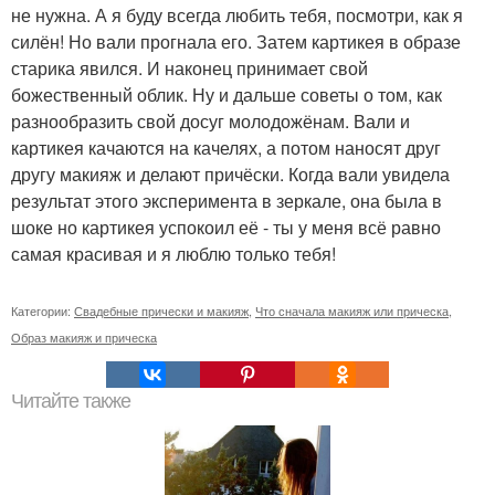
не нужна. А я буду всегда любить тебя, посмотри, как я
силён! Но вали прогнала его. Затем картикея в образе
старика явился. И наконец принимает свой
божественный облик. Ну и дальше советы о том, как
разнообразить свой досуг молодожёнам. Вали и
картикея качаются на качелях, а потом наносят друг
другу макияж и делают причёски. Когда вали увидела
результат этого эксперимента в зеркале, она была в
шоке но картикея успокоил её - ты у меня всё равно
самая красивая и я люблю только тебя!
Категории:
Свадебные прически и макияж
,
Что сначала макияж или прическа
,
Образ макияж и прическа
Читайте также