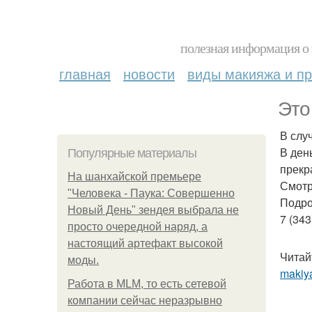
полезная информация о 
главная
новости
виды макияжа и пр
Это
В слу
В ден
Популярные материалы
прекр
На шанхайской премьере
Смотр
"Человека - Паука: Совершенно
Подро
Новый День" зендея выбрала не
7 (343
просто очередной наряд, а
настоящий артефакт высокой
Читай
моды.
makiya
Работа в MLM, то есть сетевой
компании сейчас неразрывно