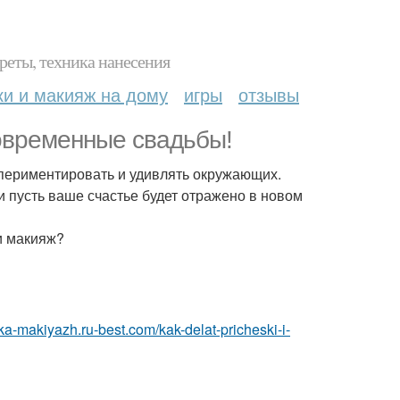
реты, техника нанесения
ки и макияж на дому
игры
отзывы
современные свадьбы!
кспериментировать и удивлять окружающих.
и пусть ваше счастье будет отражено в новом
и макияж?
ska-makiyazh.ru-best.com/kak-delat-pricheski-i-