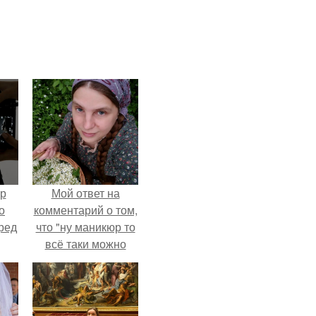
ур
Мой ответ на
о
комментарий о том,
ред
что "ну маникюр то
всё таки можно
было бы сделать.