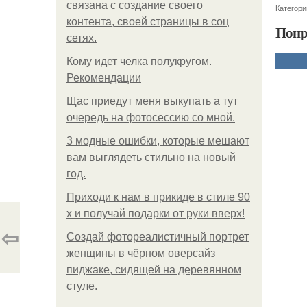
связана с создание своего
Категори
контента, своей страницы в соц
Понр
сетях.
Кому идет челка полукругом.
Рекомендации
Щас приедут меня выкупать а тут
очередь на фотосессию со мной.
3 модные ошибки, которые мешают
вам выглядеть стильно на новый
год.
Приходи к нам в прикиде в стиле 90
х и получай подарки от руки вверх!
⇦
Создай фотореалистичный портрет
женщины в чёрном оверсайз
пиджаке, сидящей на деревянном
стуле.