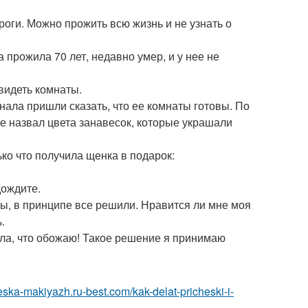
ороги. Можно прожить всю жизнь и не узнать о
 прожила 70 лет, недавно умер, и у нее не
увидеть комнаты.
ала пришли сказать, что ее комнаты готовы. По
е назвал цвета занавесок, которые украшали
ко что получила щенка в подарок:
дождите.
то вы, в принципе все решили. Нравится ли мне моя
.
шила, что обожаю! Такое решение я принимаю
heska-makiyazh.ru-best.com/kak-delat-pricheski-i-