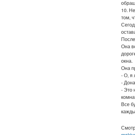
обращ
10. Н
том, 
Сегод
остав
После
Она в
дорог
окна.
Она п
- О, 
- Дон
- Это 
комнат
Все б
кажды
Смотр
makiya