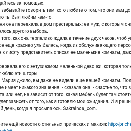
айтесь за помощью.
е забывайте говорить тем, кого любите о том, что они вам д
что ты был любим кем-то.
ня она переехала в дом престарелых: ее муж, с которым она
алось другого выбора.
 того, как она терпеливо ждала в течение двух часов, чтоб 
се еще красиво улыбалась, когда из обслуживающего персон
е к лифту представитель описал ее маленькие комнаты, даж
рервала его с энтузиазмом маленькой девочки, которая толь
я люблю эти шторы.
а Мария джило, вы даже не видели еще вашей комнаты. По
не имеет никакого значения, - сказала она, - счастье то, ч
а или нет, не зависит от того, какая мебель будет там стоять
удет зависеть от того, как я готовлю мои ожидания. И я ре
й день, когда я просыпаюсь. Sakralnoe_com.
ите ещё новости о стильных прическах и макияж
http://pric
zh/sti...