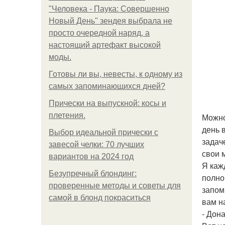
"Человека - Паука: Совершенно
Новый День" зендея выбрала не
просто очередной наряд, а
настоящий артефакт высокой
моды.
Готовы ли вы, невесты, к одному из
самых запоминающихся дней?
Прически на выпускной: косы и
плетения.
Можно
день 
Выбор идеальной прически с
задач
завесой челки: 70 лучших
свои 
вариантов на 2024 год
Я каж
Безупречный блондинг:
полно
проверенные методы и советы для
запом
самой в блонд покраситься
вам н
- Дон