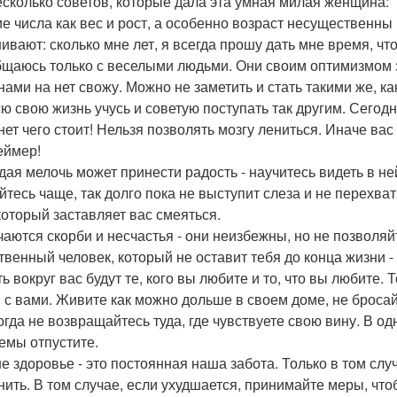
есколько советов, которые дала эта умная милая женщина:
кие числа как вес и рост, а особенно возраст несущественны
ивают: сколько мне лет, я всегда прошу дать мне время, чт
общаюсь только с веселыми людьми. Они своим оптимизмом
нами на нет свожу. Можно не заметить и стать такими же, ка
всю свою жизнь учусь и советую поступать так другим. Сегод
нет чего стоит! Нельзя позволять мозгу лениться. Иначе в
еймер!
ждая мелочь может принести радость - научитесь видеть в не
ейтесь чаще, так долго пока не выступит слеза и не перехват
 который заставляет вас смеяться.
учаются скорби и несчастья - они неизбежны, но не позволяй
твенный человек, который не оставит тебя до конца жизни - 
ть вокруг вас будут те, кого вы любите и то, что вы любите.
 с вами. Живите как можно дольше в своем доме, не бросайт
когда не возвращайтесь туда, где чувствуете свою вину. В о
емы отпустите.
ше здоровье - это постоянная наша забота. Только в том слу
нить. В том случае, если ухудшается, принимайте меры, что