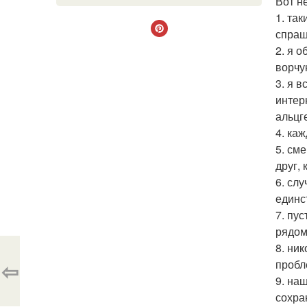
Вот н
1. та
спраш
2. я 
ворчу
3. я 
интер
альцг
4. ка
5. см
друг,
6. сл
единс
7. пус
рядом
8. ни
⇦
пробл
9. на
сохра