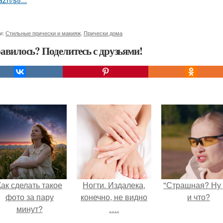
и:
Стильные прически и макияж
,
Прически дома
авилось? Поделитесь с друзьями!
Как сделать такое
Ногти. Издалека,
"Страшная? Ну 
фото за пару
конечно, не видно
и что?
минут?
….