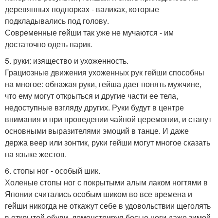
деревянных подпорках - валиках, которые
подкладывались под голову.
Современные гейши так уже не мучаются - им
достаточно одеть парик.
5. руки: изящество и ухоженность.
Грациозные движения ухоженных рук гейши способны
на многое: обнажая руки, гейша дает понять мужчине,
что ему могут открыться и другие части ее тела,
недоступные взгляду других. Руки будут в центре
внимания и при проведении чайной церемонии, и станут
основными выразителями эмоций в танце. И даже
держа веер или зонтик, руки гейши могут многое сказать
на языке жестов.
6. стопы ног - особый шик.
Холеные стопы ног с покрытыми алым лаком ногтями в
Японии считались особым шиком во все времена и
гейши никогда не откажут себе в удовольствии щеголять
в открытой обуви, демонстрируя босые ноги даже зимой.