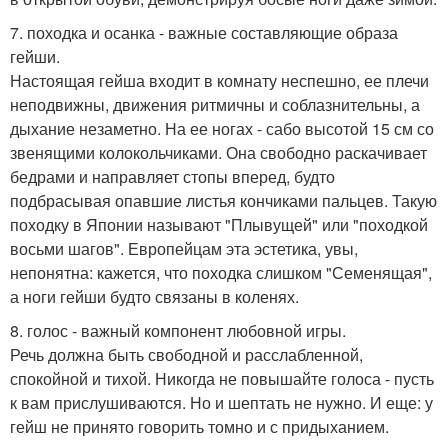
7. походка и осанка - важные составляющие образа
гейши.
Настоящая гейша входит в комнату неспешно, ее плечи
неподвижны, движения ритмичны и соблазнительны, а
дыхание незаметно. На ее ногах - сабо высотой 15 см со
звенящими колокольчиками. Она свободно раскачивает
бедрами и направляет стопы вперед, будто
подбрасывая опавшие листья кончиками пальцев. Такую
походку в Японии называют "Плывущей" или "походкой
восьми шагов". Европейцам эта эстетика, увы,
непонятна: кажется, что походка слишком "Семенящая",
а ноги гейши будто связаны в коленях.
8. голос - важный компонент любовной игры.
Речь должна быть свободной и расслабленной,
спокойной и тихой. Никогда не повышайте голоса - пусть
к вам прислушиваются. Но и шептать не нужно. И еще: у
гейш не принято говорить томно и с придыханием.