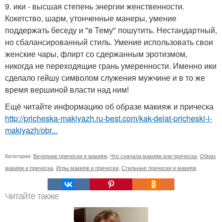
9. ики - высшая степень энергии женственности.
Кокетство, шарм, утонченные манеры, умение
поддержать беседу и "в Тему" пошутить. Нестандартный,
но сбалансированный стиль. Умение использовать свои
женские чары, флирт со сдержанным эротизмом,
никогда не переходящие грань умеренности. Именно ики
сделало гейшу символом служения мужчине и в то же
время вершиной власти над ним!
Ещё читайте информацию об образе макияж и прическа
http://pricheska-makiyazh.ru-best.com/kak-delat-pricheski-i-
makiyazh/obr...
Категории:
Вечерние прически и макияж
,
Что сначала макияж или прическа
,
Образ
макияж и прическа
,
Игры макияж и прически
,
Стильные прически и макияж
Читайте также