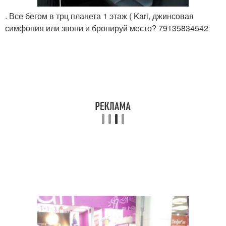
. Все бегом в трц планета 1 этаж ( Kari, джинсовая
симфония или звони и бронируй место? 79135834542