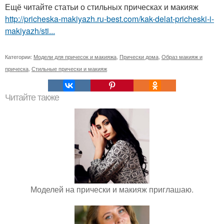
Ещё читайте статьи о стильных прическах и макияж
http://pricheska-makiyazh.ru-best.com/kak-delat-pricheski-i-
makiyazh/sti...
Категории:
Модели для причесок и макияжа
,
Прически дома
,
Образ макияж и
прическа
,
Стильные прически и макияж
Читайте также
Моделей на прически и макияж приглашаю.