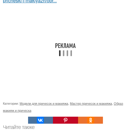
pricheski-i-makiyazh/obr...
Категории:
Модели для причесок и макияжа
,
Мастер причесок и макияжа
,
Образ
макияж и прическа
Читайте также