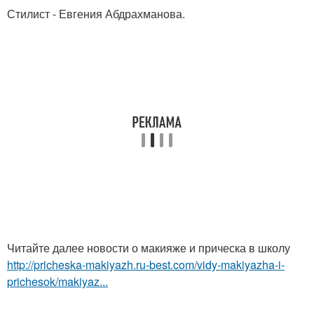
Стилист - Евгения Абдрахманова.
Читайте далее новости о макияже и прическа в школу
http://pricheska-makiyazh.ru-best.com/vidy-makiyazha-i-
prichesok/makiyaz...