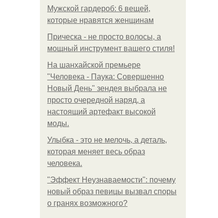
Мужской гардероб: 6 вещей,
которые нравятся женщинам
Прическа - не просто волосы, а
мощный инструмент вашего стиля!
На шанхайской премьере
"Человека - Паука: Совершенно
Новый День" зендея выбрала не
просто очередной наряд, а
настоящий артефакт высокой
моды.
Улыбка - это не мелочь, а деталь,
которая меняет весь образ
человека.
"Эффект Неузнаваемости": почему
новый образ певицы вызвал споры
о гранях возможного?