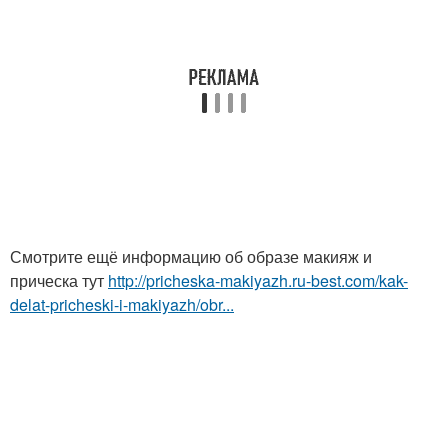
Смотрите ещё информацию об образе макияж и
прическа тут
http://pricheska-makiyazh.ru-best.com/kak-
delat-pricheski-i-makiyazh/obr...