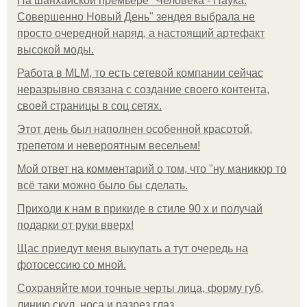
На шанхайской премьере "Человека - Паука:
Совершенно Новый День" зендея выбрала не
просто очередной наряд, а настоящий артефакт
высокой моды.
Работа в MLM, то есть сетевой компании сейчас
неразрывно связана с создание своего контента,
своей страницы в соц сетях.
Этот день был наполнен особенной красотой,
трепетом и невероятным весельем!
Мой ответ на комментарий о том, что "ну маникюр то
всё таки можно было бы сделать.
Приходи к нам в прикиде в стиле 90 х и получай
подарки от руки вверх!
Щас приедут меня выкупать а тут очередь на
фотосессию со мной.
Сохраняйте мои точные черты лица, форму губ,
линию скул, носа и разрез глаз.