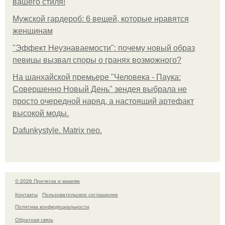
вашего стиля!
Мужской гардероб: 6 вещей, которые нравятся
женщинам
"Эффект Неузнаваемости": почему новый образ
певицы вызвал споры о гранях возможного?
На шанхайской премьере "Человека - Паука:
Совершенно Новый День" зендея выбрала не
просто очередной наряд, а настоящий артефакт
высокой моды.
Dafunkystyle. Matrix neo.
© 2026 Прическа и макияж
Контакты
Пользовательское соглашение
Политика конфидециальности
Обратная связь