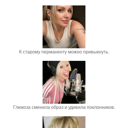
К старому перманенту можно привыкнуть.
Глюкоза сменила образ и удивила поклонников.