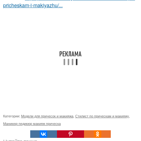
pricheskam-i-makiyazhu/...
Категории:
Модели для причесок и макияжа
,
Стилист по прическам и макияжу
,
Маникюр педикюр макияж прическа