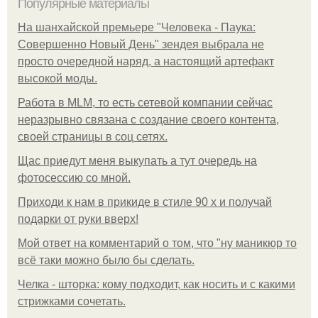
Популярные материалы
На шанхайской премьере "Человека - Паука:
Совершенно Новый День" зендея выбрала не
просто очередной наряд, а настоящий артефакт
высокой моды.
Работа в MLM, то есть сетевой компании сейчас
неразрывно связана с создание своего контента,
своей страницы в соц сетях.
Щас приедут меня выкупать а тут очередь на
фотосессию со мной.
Приходи к нам в прикиде в стиле 90 х и получай
подарки от руки вверх!
Мой ответ на комментарий о том, что "ну маникюр то
всё таки можно было бы сделать.
Челка - шторка: кому подходит, как носить и с какими
стрижками сочетать.