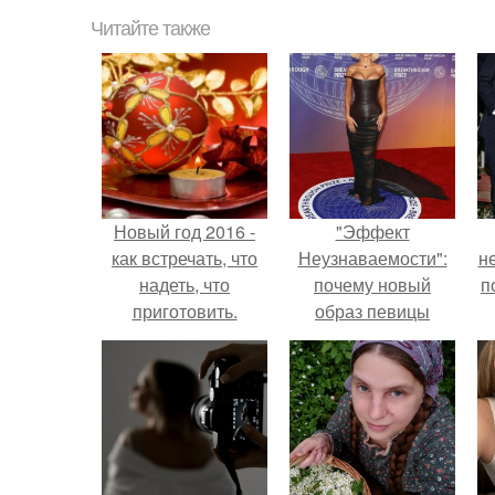
Читайте также
Новый год 2016 -
"Эффект
как встречать, что
Неузнаваемости":
н
надеть, что
почему новый
п
приготовить.
образ певицы
вызвал споры о
гранях
возможного?