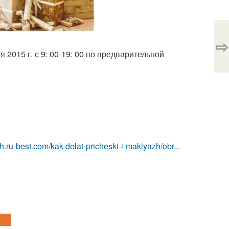
⇨
 2015 г. с 9: 00-19: 00 по предварительной
h.ru-best.com/kak-delat-pricheski-i-makiyazh/obr...