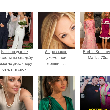
Как опоздание
8 признаков
Barbie Sun Lov
евесты на свадьбу
ухоженной
Malibu 70s.
омогло дизайнеру
женщины.
открыть свой
бренд.