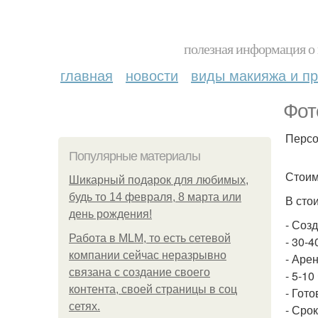
полезная информация о 
главная
новости
виды макияжа и пр
Фот
Персо
Популярные материалы
Стоим
Шикарный подарок для любимых,
будь то 14 февраля, 8 марта или
В сто
день рождения!
- Соз
Работа в MLM, то есть сетевой
- 30-
компании сейчас неразрывно
- Аре
связана с создание своего
- 5-1
контента, своей страницы в соц
- Гот
сетях.
- Сро