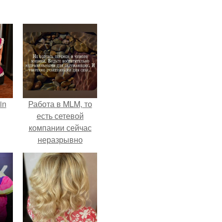
in
Работа в MLM, то
есть сетевой
компании сейчас
неразрывно
связана с создание
своего контента,
своей страницы в
соц сетях.