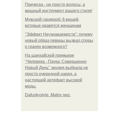
Прическа - не просто волосы, а
мощный инструмент вашего стиля!
Мужской гардероб: 6 вещей,
которые нравятся женщинам
"Эффект Неузнаваемости": почему
новый образ певицы вызвал споры
о гранях возможного?
На шанхайской премьере
"Человека - Паука: Совершенно
Новый День" зендея выбрала не
просто очередной наряд, а
настоящий артефакт высокой
моды.
Dafunkystyle. Matrix neo.