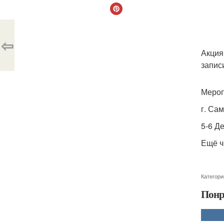
⇦
Акция
запис
Мероп
г. Сам
5-6 Де
Ещё ч
Категори
Понр